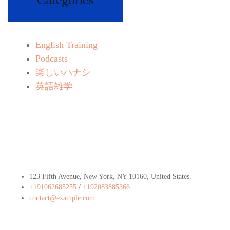
Categories
English Training
Podcasts
楽しいハナシ
英語雑学
Contact Info
123 Fifth Avenue, New York, NY 10160, United States​.
+191062685255
/
+192083885366
contact@example.com