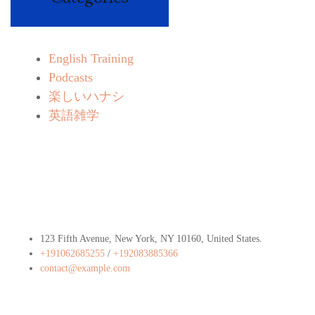
English Training
Podcasts
楽しいハナシ
英語雑学
Contact Info
123 Fifth Avenue, New York, NY 10160, United States​.
+191062685255
/
+192083885366
contact@example.com