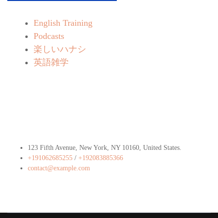
English Training
Podcasts
楽しいハナシ
英語雑学
Contact Info
123 Fifth Avenue, New York, NY 10160, United States​.
+191062685255
/
+192083885366
contact@example.com